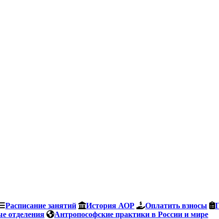
Расписание занятий
История АОР
Оплатить взносы
е отделения
Антропософские практики в России и мире