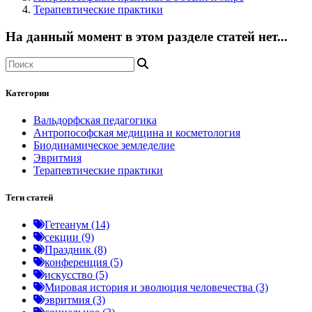
Терапевтические практики
На данный момент в этом разделе статей нет...
Категории
Вальдорфская педагогика
Антропософская медицина и косметология
Биодинамическое земледелие
Эвритмия
Терапевтические практики
Теги статей
Гетеанум (14)
секции (9)
Праздник (8)
конференция (5)
искусство (5)
Мировая история и эволюция человечества (3)
эвритмия (3)