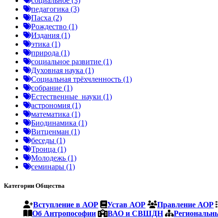
социальное (3)
педагогика (3)
Пасха (2)
Рождество (1)
Издания (1)
этика (1)
природа (1)
социальное развитие (1)
Духовная наука (1)
Социальная трёхчленность (1)
собрание (1)
Естественные_науки (1)
астрономия (1)
математика (1)
Биодинамика (1)
Витценман (1)
беседы (1)
Троица (1)
Молодежь (1)
семинары (1)
Категории Общества
Вступление в АОР
Устав АОР
Правление АОР
Об Антропософии
ВАО и СВШДН
Региональны