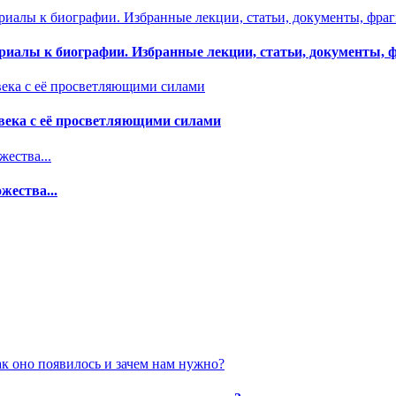
ериалы к биографии. Избранные лекции, статьи, документы,
овека с её просветляющими силами
жества...