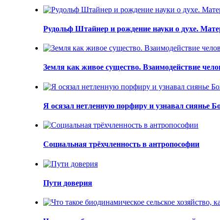
Рудольф Штайнер и рождение науки о духе. Мат
Земля как живое существо. Взаимодействие чел
Я осязал нетленную порфиру и узнавал сиянье Бо
Социальная трёхчленность в антропософии
Пути доверия