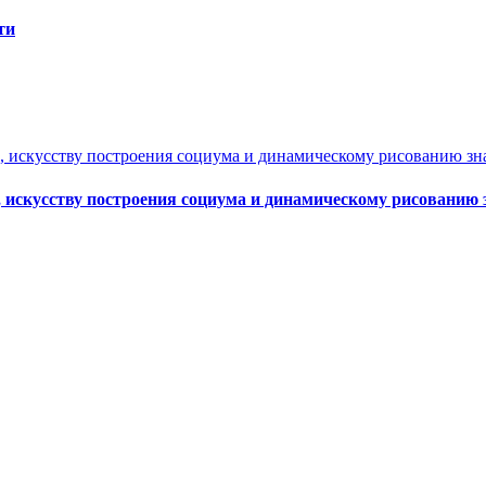
ти
, искусству построения социума и динамическому рисованию 